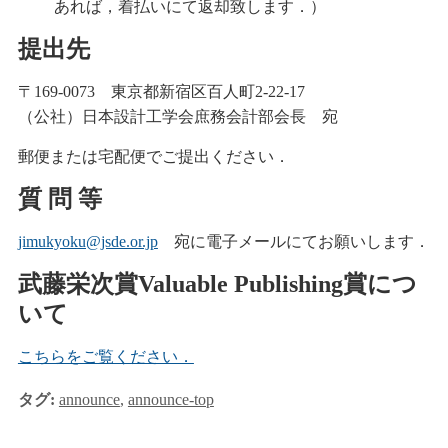
あれば，着払いにて返却致します．）
提出先
〒169-0073 東京都新宿区百人町2-22-17
（公社）日本設計工学会庶務会計部会長 宛
郵便または宅配便でご提出ください．
質 問 等
jimukyoku@jsde.or.jp
宛に電子メールにてお願いします．
武藤栄次賞Valuable Publishing賞につ
いて
こちらをご覧ください．
タグ:
announce
,
announce-top