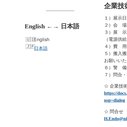
企業技
１）展示日：
English ←→ 日本語
２）会 場
３）展 示：
English
（電源供給
４）費 用
日本語
５）搬入搬
お願いいた
６）警 備
７）問合・
☆ 企業技
https://d
usp=dialog
☆ 問合せ
H.Endo@nii