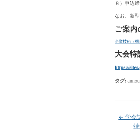
８）申込締切
なお、新型
ご案内
企業技術（機
大会特
https://site
タグ:
annou
←
学会誌『
特