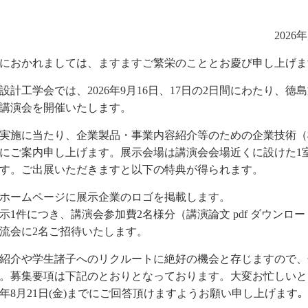
202
におかれましては、ますますご繁栄のこととお慶び申し上げま
設計工学会では、2026年9月16日、17日の2日間にわたり、徳
講演会を開催いたします。
実施に当たり、企業製品・事業内容紹介等のための企業技術（
にご案内申し上げます。展示会場は講演会会場近くに設けた1
す。ご出展いただきますと以下の特典が得られます。
ホームページに展示企業のロゴを掲載します。
示1件につき、講演会参加費2名様分（講演論文 pdf ダウンロ
流会に2名ご招待いたします。
紹介や学生諸子へのリクルートに絶好の機会と存じますので、
。募集要項は下記のとおりとなっております。大変お忙しいところ
26年8月21日(金)までにご回答頂けますようお願い申し上げます｡