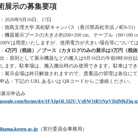
術展示の募集要項
2026年9月16日、17日
：徳島文理大学 高松駅キャンパス（香川県高松市浜ノ町8-53）
機器展示ブースの大きさ約200×200 cm、テーブル（60×180 
100Vは用意いたしますが、使用電力が大きい場合等について
：
4万円（税抜）／ブース（カタログのみの展示は3万円（税
出：原則として展示機器などの搬入は9月16日の午前8時30分以
します。駐車場は、搬入搬出時のみ使用できます。駐車はでき
：展示会場は終日解放されますので、貴重品の管理は各位にて
申込：下記の URL あるいは QRコードからご連絡ください。
術展示申込み
ocs.google.com/forms/d/e/1FAIpQLSf2U-VsBW1tRSNpVDdM6Zl
hama.kosen-ac.jp
（実行委員会事務局）