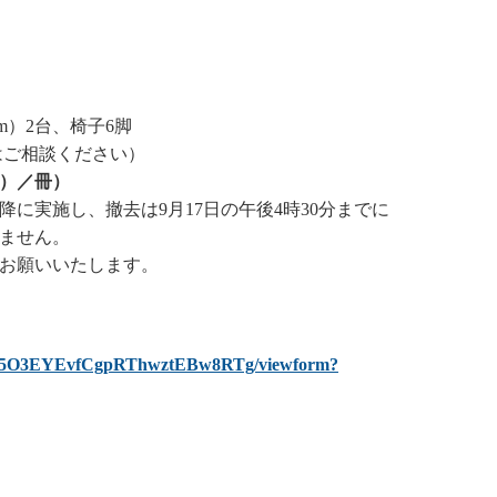
cm）2台、椅子6脚
はご相談ください）
抜）／冊）
降に実施し、撤去は9月17日の午後4時30分までに
ません。
お願いいたします。
q-u5O3EYEvfCgpRThwztEBw8RTg/viewform?