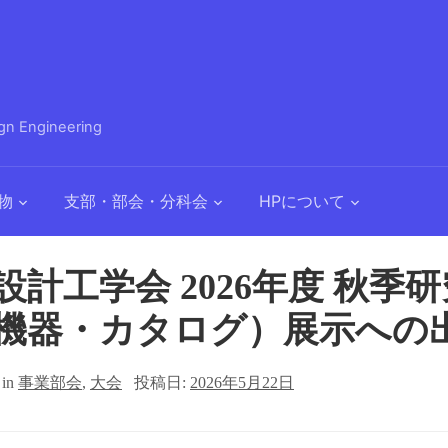
 Engineering
物
支部・部会・分科会
HPについて
設計工学会 2026年度 秋季
機器・カタログ）展示への
in
事業部会
,
大会
投稿日:
2026年5月22日