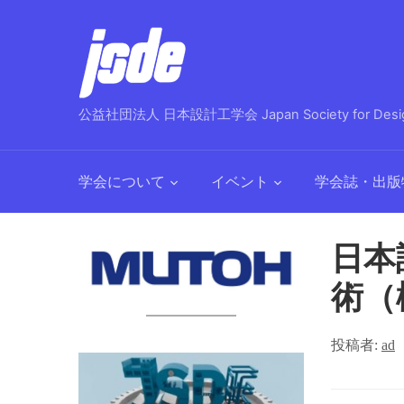
公益社団法人 日本設計工学会 Japan Society for Design
学会について
イベント
学会誌・出版
日本
術（
投稿者:
ad