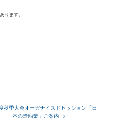
があります。
6年度秋季大会オーガナイズドセッション「日
本の造船業」ご案内
→