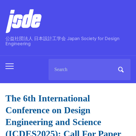
公益社団法人 日本設計工学会 Japan Society for Design
Engineering
Search
Toggle
for:
mobile
menu
The 6th International
Conference on Design
Engineering and Science
(ICDES2025): Call For Paper