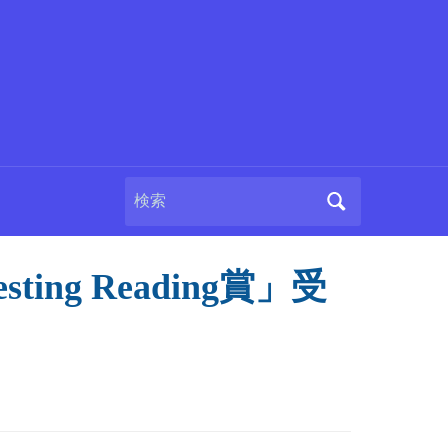
Search
for:
ting Reading賞」受