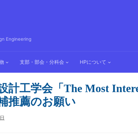
 Engineering
物
支部・部会・分科会
HPについて
計工学会「The Most Interes
補推薦のお願い
6日