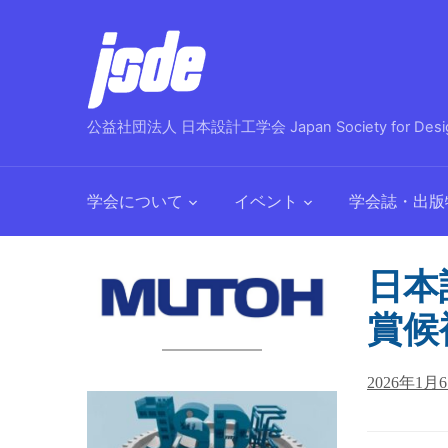
公益社団法人 日本設計工学会 Japan Society for Design
学会について
イベント
学会誌・出版
日本設
賞候
2026年1月