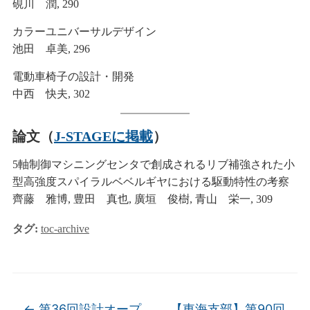
硯川 潤, 290
カラーユニバーサルデザイン
池田 卓美, 296
電動車椅子の設計・開発
中西 快夫, 302
論文（
J-STAGEに掲載
）
5軸制御マシニングセンタで創成されるリブ補強された小
型高強度スパイラルベベルギヤにおける駆動特性の考察
齊藤 雅博, 豊田 真也, 廣垣 俊樹, 青山 栄一, 309
タグ:
toc-archive
←
第36回設計オープ
【東海支部】第90回