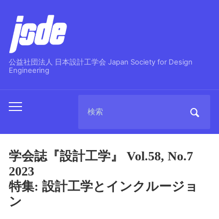
公益社団法人 日本設計工学会 Japan Society for Design
Engineering
Search
Toggle
for:
mobile
menu
学会誌『設計工学』 Vol.58, No.7
2023
特集: 設計工学とインクルージョ
ン