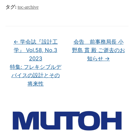
タグ:
toc-archive
←
学会誌『設計工
会告 前事務局長 小
学』 Vol.58, No.3
野島 貫 殿 ご逝去のお
2023
知らせ
→
特集: フレキシブルデ
バイスの設計とその
将来性