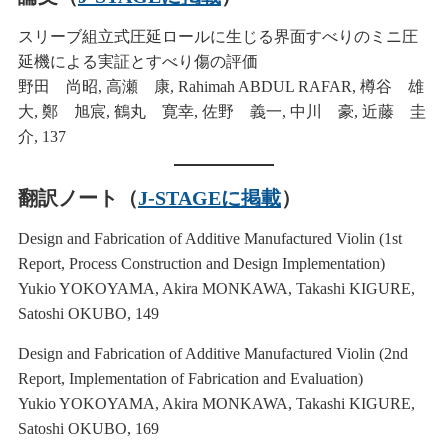
スリーブ組立式圧延ロールに生じる界面すべりのミニ圧
延機による実証とすべり傷の評価
野田 尚昭, 高瀬 康, Rahimah ABDUL RAFAR, 樽谷 雄
大, 鄭 旭宸, 鶴丸 寛幸, 佐野 義一, 中川 豪, 近藤 圭
介, 137
翻訳ノート（
J-STAGEに掲載
）
Design and Fabrication of Additive Manufactured Violin (1st
Report, Process Construction and Design Implementation)
Yukio YOKOYAMA, Akira MONKAWA, Takashi KIGURE,
Satoshi OKUBO, 149
Design and Fabrication of Additive Manufactured Violin (2nd
Report, Implementation of Fabrication and Evaluation)
Yukio YOKOYAMA, Akira MONKAWA, Takashi KIGURE,
Satoshi OKUBO, 169