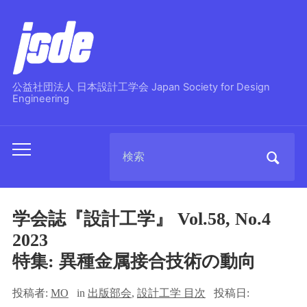
公益社団法人 日本設計工学会 Japan Society for Design
Engineering
Search
Toggle
for:
mobile
menu
学会誌『設計工学』 Vol.58, No.4
2023
特集: 異種金属接合技術の動向
投稿者:
MO
in
出版部会
,
設計工学 目次
投稿日: