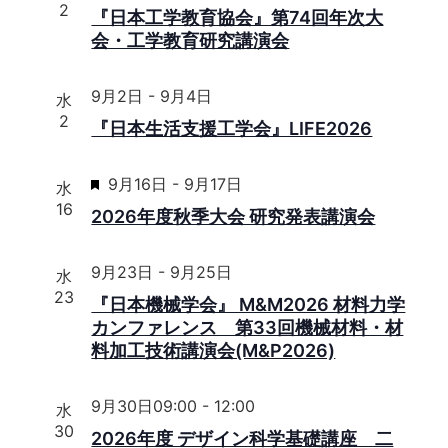
2
『日本工学教育協会』第74回年次大
示
会・工学教育研究講演会
9月2日
-
9月4日
水
2
『日本生活支援工学会』LIFE2026
注
9月16日
-
9月17日
水
目
16
2026年度秋季大会 研究発表講演会
9月23日
-
9月25日
水
23
『日本機械学会』 M&M2026 材料力学
カンファレンス 第33回機械材料・材
料加工技術講演会(M&P2026)
9月30日09:00
-
12:00
水
30
2026年度 デザイン科学基礎講座 二