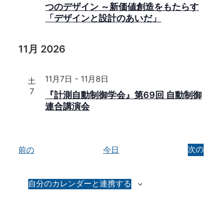
つのデザイン ～新価値創造をもたらす
「デザインと設計のあいだ」
11月 2026
11月7日
-
11月8日
土
7
『計測自動制御学会』第69回 自動制御
連合講演会
イ
前の
今日
イ
次の
ベ
ベ
ン
ン
ト
自分のカレンダーと連携する
ト