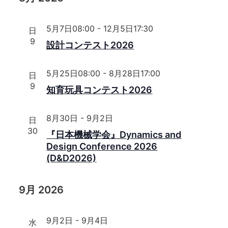
ト
表
を
ト
ン
示
ビ
選
を
ュ
5月7日08:00
-
12月5日17:30
択
日
ト
検
ー
9
設計コンテスト2026
ナ
索
ビ
し
5月25日08:00
-
8月28日17:00
日
ゲ
9
て
知育玩具コンテスト2026
ー
ナ
シ
ビ
ョ
8月30日
-
9月2日
日
ン
30
ゲ
『日本機械学会』Dynamics and
Design Conference 2026
ー
(D&D2026)
シ
ョ
9月 2026
ン
を
9月2日
-
9月4日
水
表