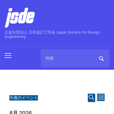
公益社団法人 日本設計工学会 Japan Society for Design
Engineering
Search
Toggle
for:
mobile
menu
イ
イ
イ
今後のイベント
リ
ベ
日
ベ
検
ス
ベ
ン
索
付
ト
ン
8月 2026