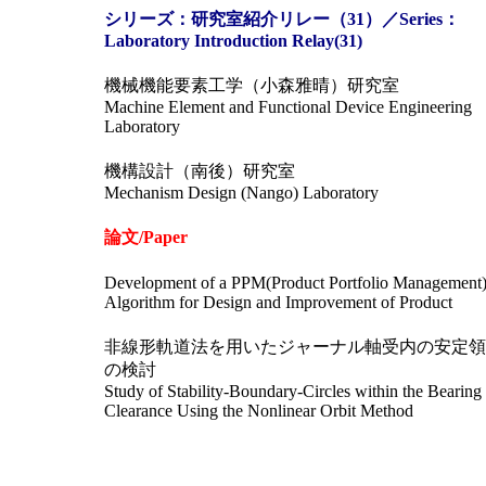
シリーズ：研究室紹介リレー（31）／Series：
Laboratory Introduction Relay(31)
機械機能要素工学（小森雅晴）研究室
Machine Element and Functional Device Engineering
Laboratory
機構設計（南後）研究室
Mechanism Design (Nango) Laboratory
論文/Paper
Development of a PPM(Product Portfolio Management
Algorithm for Design and Improvement of Product
非線形軌道法を用いたジャーナル軸受内の安定領
の検討
Study of Stability-Boundary-Circles within the Bearing
Clearance Using the Nonlinear Orbit Method