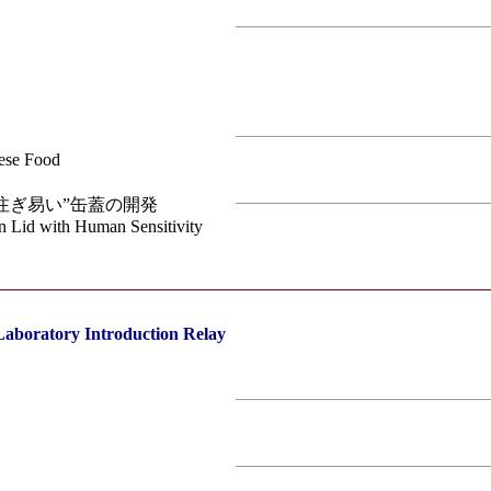
ese Food
注ぎ易い”缶蓋の開発
n Lid with Human Sensitivity
ry Introduction Relay