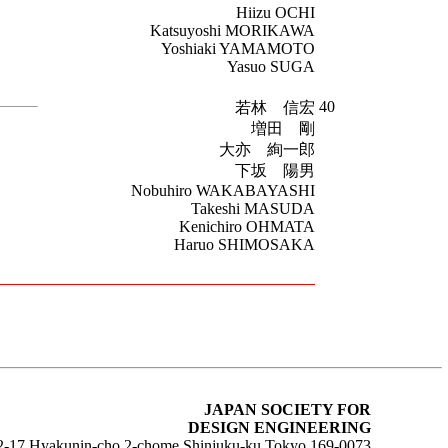
Hiizu OCHI
Katsuyoshi MORIKAWA
Yoshiaki YAMAMOTO
Yasuo SUGA
40
若林 信宏
増田 剛
大亦 絢一郎
下坂 陽男
Nobuhiro WAKABAYASHI
Takeshi MASUDA
Kenichiro OHMATA
Haruo SHIMOSAKA
JAPAN SOCIETY FOR
DESIGN ENGINEERING
2-17,Hyakunin-cho 2-chome,Shinjuku-ku,Tokyo,169-0073