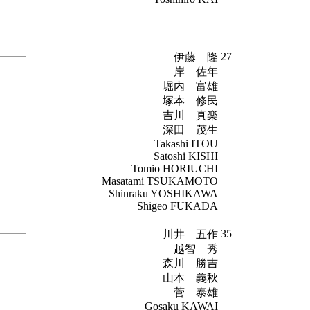
27
伊藤 隆
岸 佐年
堀内 富雄
塚本 修民
吉川 真楽
深田 茂生
Takashi ITOU
Satoshi KISHI
Tomio HORIUCHI
Masatami TSUKAMOTO
Shinraku YOSHIKAWA
Shigeo FUKADA
35
川井 五作
越智 秀
森川 勝吉
山本 義秋
菅 泰雄
Gosaku KAWAI