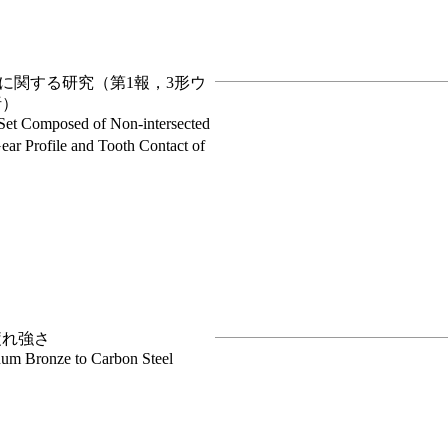
に関する研究（第1報，3形ウ
析）
Set Composed of Non-intersected
ear Profile and Tooth Contact of
疲れ強さ
inum Bronze to Carbon Steel