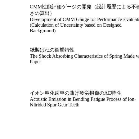
CMM性能評価ゲージの開発（設計履歴による不
さの算出）
Development of CMM Gauge for Performance Evaluat
(Calculation of Uncertainty based on Designed
Background)
紙製ばねの衝撃特性
The Shock Absorbing Characteristics of Spring Made w
Paper
イオン窒化歯車の曲げ疲労損傷のAE特性
Acoustic Emission in Bending Fatigue Process of Ion-
Nitrided Spur Gear Teeth