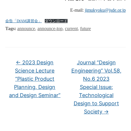
E-mail:
jimukyoku@jsde.or.jp
会告「DfAM講習会」
ダウンロード
Tags:
announce
,
announce-top
,
current
,
future
←
2023 Design
Journal “Design
Science Lecture
Engineering” Vol.58,
“Plastic Product
No.6 2023
Planning, Design
Special Issue:
and Design Seminar”
Technological
Design to Support
Society
→