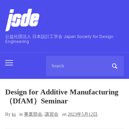
公益社団法人 日本設計工学会 Japan Society for Design
Engineering
Search
Toggle
for:
mobile
menu
Design for Additive Manufacturing
（DfAM）Seminar
By
ks
in
事業部会
,
講習会
on
2023年5月12日