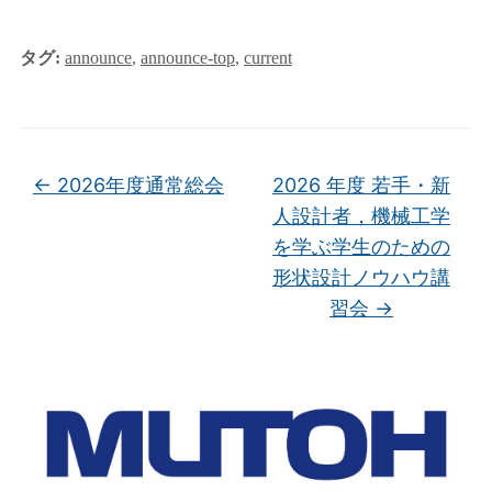
タグ:
announce
,
announce-top
,
current
←
2026年度通常総会
2026 年度 若⼿・新
⼈設計者，機械⼯学
を学ぶ学⽣のための
形状設計ノウハウ講
習会
→