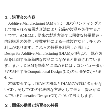
１．講習会の内容
Additive Manufacturing (AM)とは，3Dプリンティングと
して知られる積層造形法により部品や製品を製作するこ
とです。AMには，従来の製造方法では困難な軽量構造・
内部構造の製作，複数材料による一体製作など，多くの
利点があります。これらの特長を利用した設計は，
Design for Additive Manufacturing (DfAM)と呼ばれ，既存製
品を圧倒する革新的な製品につながると期待されていま
す。また，DfAMを効率的に進めるには，コンピュータが
形状創生するComputational Design (CD)の活用が欠かせま
せん。
本講習会では，DfAMの概念とDfAMの実践に欠かせな
いCD，そしてCDの代表的な方法として最近，普及が進
んでいるGenerative Design (GD)について説明します。
２．開催の動機と講習会の特長