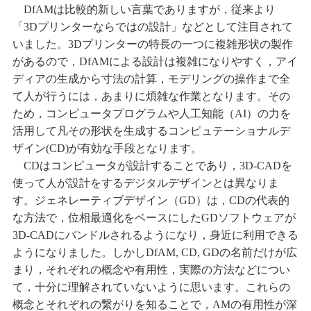
DfAMは比較的新しい言葉でありますが，従来より
「3Dプリンターならではの設計」などとして注目されて
いました。3Dプリンターの特長の一つに複雑形状の製作
があるので，DfAMによる設計は複雑になりやすく，アイ
ディアの生成から寸法の計算，モデリングの操作まで全
て人が行うには，あまりに煩雑な作業となります。その
ため，コンピュータプログラムや人工知能（AI）の力を
活用して凡その形状を生成するコンピュテーショナルデ
ザイン(CD)が有効な手段となります。
CDはコンピュータが設計することであり，3D-CADを
使って人が設計をするデジタルデザインとは異なりま
す。ジェネレーティブデザイン（GD）は，CDの代表的
な方法で，位相最適化をベースにしたGDソフトウェアが
3D-CADにバンドルされるようになり，身近に利用できる
ようになりました。しかしDfAM, CD, GDの名前だけが広
まり，それぞれの概念や有用性，実際の方法などについ
て，十分に理解されていないように思います。これらの
概念とそれぞれの繋がりを知ることで，AMの有用性が深